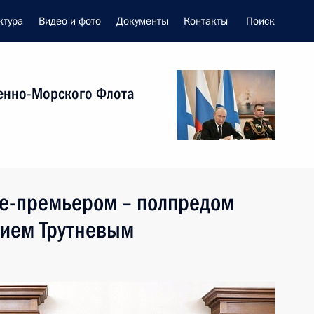
ктура
Видео и фото
Документы
Контакты
Поиск
енно-Морского Флота
це-премьером – полпредом
ием Трутневым